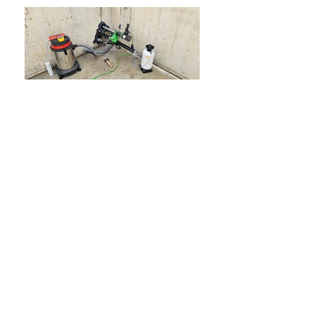
Dem Zuhause Ihrer Träume
einen Schritt näher.
zum Kontakt
Impressum
Datenschutz
Webdesign by First View